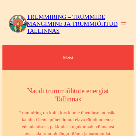
Liigu
sisu
TRUMMIRING – TRUMMIDE
juurde
MÄNGIMINE JA TRUMMIÕHTUD
TALLINNAS
Meist
Naudi trummiõhtute energiat
Tallinnas
Trummiring on koht, kus loome ühenduse muusika
kaudu. Oleme pühendunud elava rütmitunnetuse
edendamisele, pakkudes kogukonnale võimalust
avastada trummimängu rõõmu ja harmooniat.