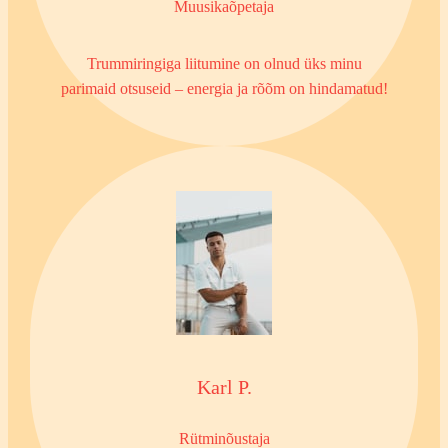
Muusikaõpetaja
Trummiringiga liitumine on olnud üks minu
parimaid otsuseid – energia ja rõõm on hindamatud!
Karl P.
Rütminõustaja