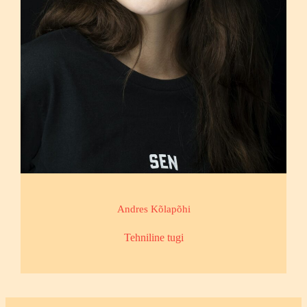
Andres Kõlapõhi
Tehniline tugi