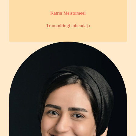
Katrin Meistrimeel
Trummiringi juhendaja