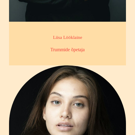
Liisa Lööklaine
Trummide õpetaja